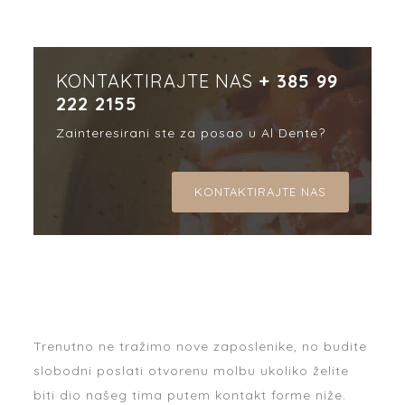
KONTAKTIRAJTE NAS
+ 385 99
222 2155
Zainteresirani ste za posao u Al Dente?
KONTAKTIRAJTE NAS
Trenutno ne tražimo nove zaposlenike, no budite
slobodni poslati otvorenu molbu ukoliko želite
biti dio našeg tima putem kontakt forme niže.