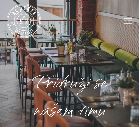
Pridruži se
našem timu