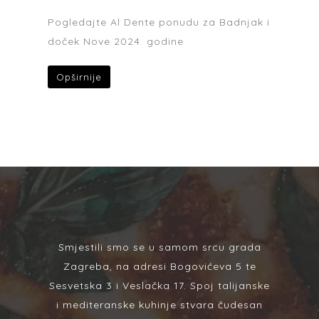
Pogledajte Al Dente ponudu za Badnjak i
doček Nove 2024. godine
Opširnije
Smjestili smo se u samom srcu grada
Zagreba, na adresi Bogovićeva 5 te
Sesvetska 3 i Veslačka 17. Spoj talijanske
i mediteranske kuhinje stvara čudesan